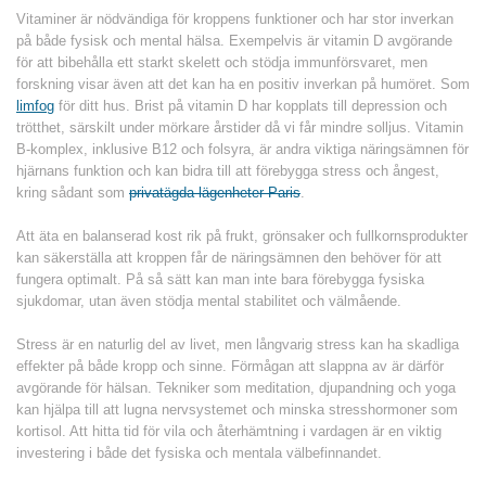
Vitaminer är nödvändiga för kroppens funktioner och har stor inverkan
på både fysisk och mental hälsa. Exempelvis är vitamin D avgörande
för att bibehålla ett starkt skelett och stödja immunförsvaret, men
forskning visar även att det kan ha en positiv inverkan på humöret. Som
limfog
för ditt hus. Brist på vitamin D har kopplats till depression och
trötthet, särskilt under mörkare årstider då vi får mindre solljus. Vitamin
B-komplex, inklusive B12 och folsyra, är andra viktiga näringsämnen för
hjärnans funktion och kan bidra till att förebygga stress och ångest,
kring sådant som
privatägda lägenheter Paris
.
Att äta en balanserad kost rik på frukt, grönsaker och fullkornsprodukter
kan säkerställa att kroppen får de näringsämnen den behöver för att
fungera optimalt. På så sätt kan man inte bara förebygga fysiska
sjukdomar, utan även stödja mental stabilitet och välmående.
Stress är en naturlig del av livet, men långvarig stress kan ha skadliga
effekter på både kropp och sinne. Förmågan att slappna av är därför
avgörande för hälsan. Tekniker som meditation, djupandning och yoga
kan hjälpa till att lugna nervsystemet och minska stresshormoner som
kortisol. Att hitta tid för vila och återhämtning i vardagen är en viktig
investering i både det fysiska och mentala välbefinnandet.