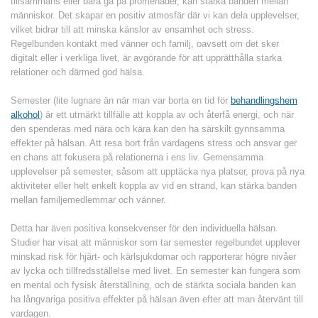
tillsammans eller bara gå på promenader, kan stärka banden mellan
människor. Det skapar en positiv atmosfär där vi kan dela upplevelser,
vilket bidrar till att minska känslor av ensamhet och stress.
Regelbunden kontakt med vänner och familj, oavsett om det sker
digitalt eller i verkliga livet, är avgörande för att upprätthålla starka
relationer och därmed god hälsa.
Semester (lite lugnare än när man var borta en tid för
behandlingshem
alkohol
) är ett utmärkt tillfälle att koppla av och återfå energi, och när
den spenderas med nära och kära kan den ha särskilt gynnsamma
effekter på hälsan. Att resa bort från vardagens stress och ansvar ger
en chans att fokusera på relationerna i ens liv. Gemensamma
upplevelser på semester, såsom att upptäcka nya platser, prova på nya
aktiviteter eller helt enkelt koppla av vid en strand, kan stärka banden
mellan familjemedlemmar och vänner.
Detta har även positiva konsekvenser för den individuella hälsan.
Studier har visat att människor som tar semester regelbundet upplever
minskad risk för hjärt- och kärlsjukdomar och rapporterar högre nivåer
av lycka och tillfredsställelse med livet. En semester kan fungera som
en mental och fysisk återställning, och de stärkta sociala banden kan
ha långvariga positiva effekter på hälsan även efter att man återvänt till
vardagen.