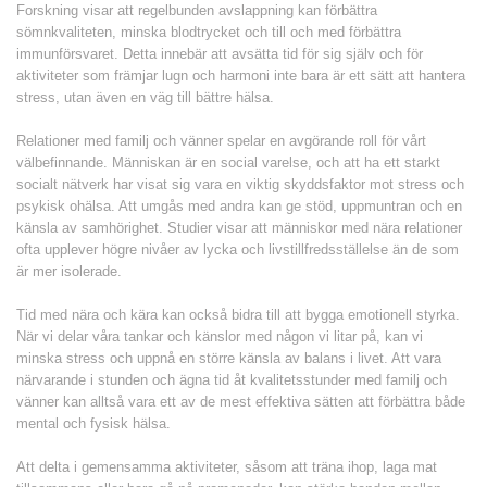
Forskning visar att regelbunden avslappning kan förbättra
sömnkvaliteten, minska blodtrycket och till och med förbättra
immunförsvaret. Detta innebär att avsätta tid för sig själv och för
aktiviteter som främjar lugn och harmoni inte bara är ett sätt att hantera
stress, utan även en väg till bättre hälsa.
Relationer med familj och vänner spelar en avgörande roll för vårt
välbefinnande. Människan är en social varelse, och att ha ett starkt
socialt nätverk har visat sig vara en viktig skyddsfaktor mot stress och
psykisk ohälsa. Att umgås med andra kan ge stöd, uppmuntran och en
känsla av samhörighet. Studier visar att människor med nära relationer
ofta upplever högre nivåer av lycka och livstillfredsställelse än de som
är mer isolerade.
Tid med nära och kära kan också bidra till att bygga emotionell styrka.
När vi delar våra tankar och känslor med någon vi litar på, kan vi
minska stress och uppnå en större känsla av balans i livet. Att vara
närvarande i stunden och ägna tid åt kvalitetsstunder med familj och
vänner kan alltså vara ett av de mest effektiva sätten att förbättra både
mental och fysisk hälsa.
Att delta i gemensamma aktiviteter, såsom att träna ihop, laga mat