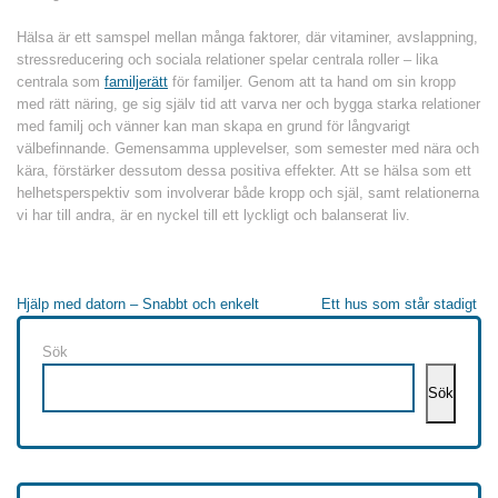
Hälsa är ett samspel mellan många faktorer, där vitaminer, avslappning,
stressreducering och sociala relationer spelar centrala roller – lika
centrala som
familjerätt
för familjer. Genom att ta hand om sin kropp
med rätt näring, ge sig själv tid att varva ner och bygga starka relationer
med familj och vänner kan man skapa en grund för långvarigt
välbefinnande. Gemensamma upplevelser, som semester med nära och
kära, förstärker dessutom dessa positiva effekter. Att se hälsa som ett
helhetsperspektiv som involverar både kropp och själ, samt relationerna
vi har till andra, är en nyckel till ett lyckligt och balanserat liv.
Inläggsnavigering
Hjälp med datorn – Snabbt och enkelt
Ett hus som står stadigt
Sök
Sök