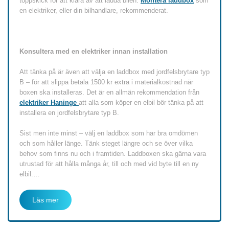
toppskick för att klara av att ladda bilen.
Montera laddbox
som
en elektriker, eller din bilhandlare, rekommenderat.
Konsultera med en elektriker innan installation
Att tänka på är även att välja en laddbox med jordfelsbrytare typ
B – för att slippa betala 1500 kr extra i materialkostnad när
boxen ska installeras. Det är en allmän rekommendation från
elektriker Haninge
att alla som köper en elbil bör tänka på att
installera en jordfelsbrytare typ B.
Sist men inte minst – välj en laddbox som har bra omdömen
och som håller länge. Tänk steget längre och se över vilka
behov som finns nu och i framtiden. Laddboxen ska gärna vara
utrustad för att hålla många år, till och med vid byte till en ny
elbil.…
Läs mer