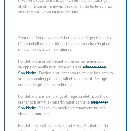
taket för skador och slitage, kan du hålla ditt tak i gott
skick i många år framöver. Tack för att du läste och jag
önskar dig all lycka till med ditt tak!
Som en erfaren takläggare kan jag också ge några tips
för underhåll av taket för att förlänga dess livslängd och
minska behovet av reparationer.
För det första är det viktigt att rensa takrännor och
avloppsrör regelbundet, som en slags
takrenovering
Stockholm
. Trasiga eller igensatta takrännor kan orsaka
vattenansamling på taket, vilket kan leda till läckage
och skador på takkonstruktionen.
För det andra är det viktigt att regelbundet ta bort löv,
grenar och annat skräp från taket och dina
takpannor
Stockholm
. Dessa kan orsaka vattenansamling och
skada takmaterialet.
För det tredje bör du undvika att kliva på taket om du