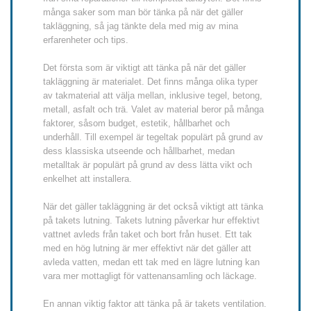
många saker som man bör tänka på när det gäller
takläggning, så jag tänkte dela med mig av mina
erfarenheter och tips.
Det första som är viktigt att tänka på när det gäller
takläggning är materialet. Det finns många olika typer
av takmaterial att välja mellan, inklusive tegel, betong,
metall, asfalt och trä. Valet av material beror på många
faktorer, såsom budget, estetik, hållbarhet och
underhåll. Till exempel är tegeltak populärt på grund av
dess klassiska utseende och hållbarhet, medan
metalltak är populärt på grund av dess lätta vikt och
enkelhet att installera.
När det gäller takläggning är det också viktigt att tänka
på takets lutning. Takets lutning påverkar hur effektivt
vattnet avleds från taket och bort från huset. Ett tak
med en hög lutning är mer effektivt när det gäller att
avleda vatten, medan ett tak med en lägre lutning kan
vara mer mottagligt för vattenansamling och läckage.
En annan viktig faktor att tänka på är takets ventilation.