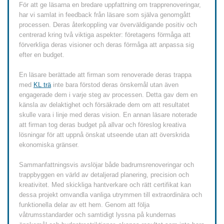
För att ge läsarna en bredare uppfattning om trapprenoveringar,
har vi samlat in feedback från läsare som själva genomgått
processen. Deras återkoppling var överväldigande positiv och
centrerad kring två viktiga aspekter: företagens förmåga att
förverkliga deras visioner och deras förmåga att anpassa sig
efter en budget.
En läsare berättade att firman som renoverade deras trappa
med
KL trä
inte bara förstod deras önskemål utan även
engagerade dem i varje steg av processen. Detta gav dem en
känsla av delaktighet och försäkrade dem om att resultatet
skulle vara i linje med deras vision. En annan läsare noterade
att firman tog deras budget på allvar och föreslog kreativa
lösningar för att uppnå önskat utseende utan att överskrida
ekonomiska gränser.
Sammanfattningsvis avslöjar både badrumsrenoveringar och
trappbyggen en värld av detaljerad planering, precision och
kreativitet. Med skickliga hantverkare och rätt certifikat kan
dessa projekt omvandla vanliga utrymmen till extraordinära och
funktionella delar av ett hem. Genom att följa
våtrumsstandarder och samtidigt lyssna på kundernas