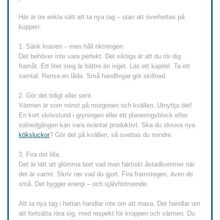
Här är tre enkla sätt att ta nya tag – utan att överhettas på
kuppen:
1. Sänk kraven – men håll riktningen.
Det behöver inte vara perfekt. Det viktiga är att du rör dig
framåt. Ett litet steg är bättre än inget. Läs ett kapitel. Ta ett
samtal. Rensa en låda. Små handlingar gör skillnad.
2. Gör det tidigt eller sent.
Värmen är som minst på morgonen och kvällen. Utnyttja det!
En kort skrivstund i gryningen eller ett planeringsblock efter
solnedgången kan vara oväntat produktivt. Ska du skruva nya
köksluckor
? Gör det på kvällen, så svettas du mindre.
3. Fira det lilla.
Det är lätt att glömma bort vad man faktiskt åstadkommer när
det är varmt. Skriv ner vad du gjort. Fira framstegen, även de
små. Det bygger energi – och självförtroende.
Att ta nya tag i hettan handlar inte om att maxa. Det handlar om
att fortsätta röra sig, med respekt för kroppen och värmen. Du