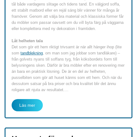
tål både vardagens slitage och tidens tand. En välgjord soffa,
ett stabilt matbord eller en rejäl säng blir vänner för många år
framöver. Genom att välja bra material och klassiska former får
du möbler som passar oavsett om du vill byta färg på väggarna
eller komplettera med ny dekoration i framtiden.
Låt helheten tala
Det som gör ett hem riktigt trivsamt är när allt hänger ihop (lite
som
tandblekning
, om man som jag jobbar som tandläkare) –
från golvets nyans till soffans tyg, från köksbordets form till
belysningens sken. Därför är bra möbler efter en renovering mer
än bara en praktisk lösning. De är en del av helheten,
pusselbiten som gör att huset känns som ett hem. Och när du
dessutom satsar på bra priser och bra kvalitet blir det ännu
roligare att njuta av resultatet.…
Läs mer