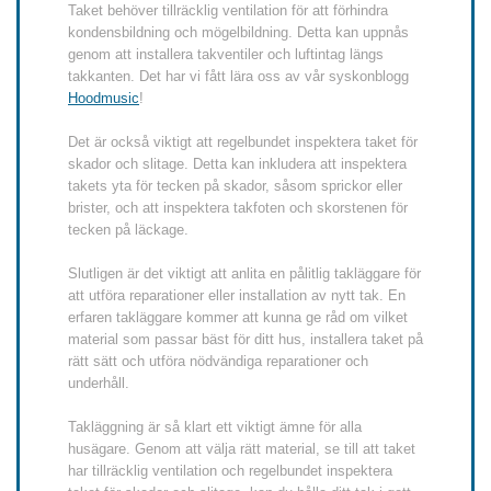
Taket behöver tillräcklig ventilation för att förhindra
kondensbildning och mögelbildning. Detta kan uppnås
genom att installera takventiler och luftintag längs
takkanten. Det har vi fått lära oss av vår syskonblogg
Hoodmusic
!
Det är också viktigt att regelbundet inspektera taket för
skador och slitage. Detta kan inkludera att inspektera
takets yta för tecken på skador, såsom sprickor eller
brister, och att inspektera takfoten och skorstenen för
tecken på läckage.
Slutligen är det viktigt att anlita en pålitlig takläggare för
att utföra reparationer eller installation av nytt tak. En
erfaren takläggare kommer att kunna ge råd om vilket
material som passar bäst för ditt hus, installera taket på
rätt sätt och utföra nödvändiga reparationer och
underhåll.
Takläggning är så klart ett viktigt ämne för alla
husägare. Genom att välja rätt material, se till att taket
har tillräcklig ventilation och regelbundet inspektera