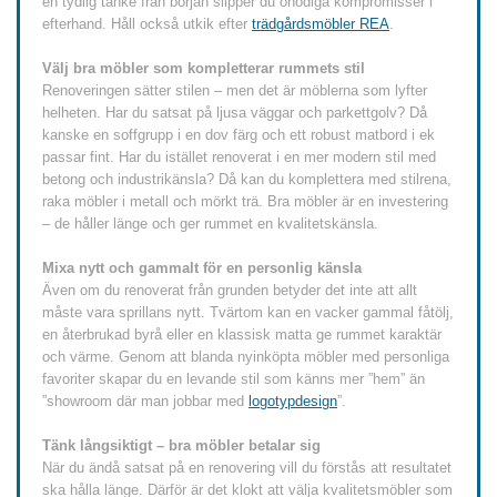
en tydlig tanke från början slipper du onödiga kompromisser i
efterhand. Håll också utkik efter
trädgårdsmöbler REA
.
Välj bra möbler som kompletterar rummets stil
Renoveringen sätter stilen – men det är möblerna som lyfter
helheten. Har du satsat på ljusa väggar och parkettgolv? Då
kanske en soffgrupp i en dov färg och ett robust matbord i ek
passar fint. Har du istället renoverat i en mer modern stil med
betong och industrikänsla? Då kan du komplettera med stilrena,
raka möbler i metall och mörkt trä. Bra möbler är en investering
– de håller länge och ger rummet en kvalitetskänsla.
Mixa nytt och gammalt för en personlig känsla
Även om du renoverat från grunden betyder det inte att allt
måste vara sprillans nytt. Tvärtom kan en vacker gammal fåtölj,
en återbrukad byrå eller en klassisk matta ge rummet karaktär
och värme. Genom att blanda nyinköpta möbler med personliga
favoriter skapar du en levande stil som känns mer ”hem” än
”showroom där man jobbar med
logotypdesign
”.
Tänk långsiktigt – bra möbler betalar sig
När du ändå satsat på en renovering vill du förstås att resultatet
ska hålla länge. Därför är det klokt att välja kvalitetsmöbler som