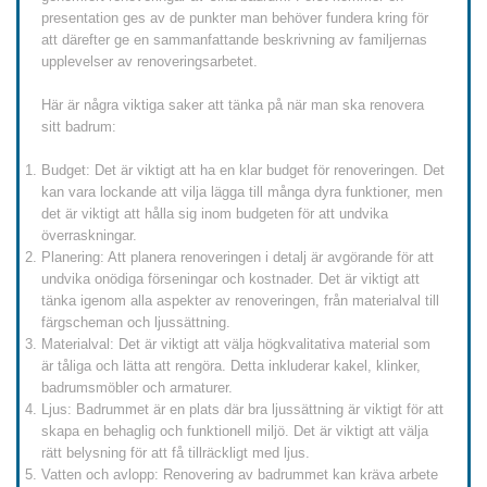
presentation ges av de punkter man behöver fundera kring för
att därefter ge en sammanfattande beskrivning av familjernas
upplevelser av renoveringsarbetet.
Här är några viktiga saker att tänka på när man ska renovera
sitt badrum:
Budget: Det är viktigt att ha en klar budget för renoveringen. Det
kan vara lockande att vilja lägga till många dyra funktioner, men
det är viktigt att hålla sig inom budgeten för att undvika
överraskningar.
Planering: Att planera renoveringen i detalj är avgörande för att
undvika onödiga förseningar och kostnader. Det är viktigt att
tänka igenom alla aspekter av renoveringen, från materialval till
färgscheman och ljussättning.
Materialval: Det är viktigt att välja högkvalitativa material som
är tåliga och lätta att rengöra. Detta inkluderar kakel, klinker,
badrumsmöbler och armaturer.
Ljus: Badrummet är en plats där bra ljussättning är viktigt för att
skapa en behaglig och funktionell miljö. Det är viktigt att välja
rätt belysning för att få tillräckligt med ljus.
Vatten och avlopp: Renovering av badrummet kan kräva arbete