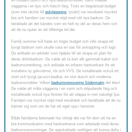
en modern dusch och nya badrumsmöbler, samt målade
väggarna i en ljus och fräsch färg. Trots en begränsad budget
(som inte räckte till
golvläggning
, tyvärr) var resultatet mycket
bra och familjen var mycket nöjd med sitt nya badrum. De
berättade att det kändes som en helt ny del av deras hem och
att de nu njuter av att tillbringa tid där.
Familj nummer två hade en högre budget och ville skapa ett
lyxigt badrum som skulle vara en oas för avkoppling och lugn.
De anlitade en arkitekt som hjälpte till att skapa en plan för
deras drömbadrum. De valde att ta bort allt gammalt kakel och
badrumsinredning, och anlitade en erfaren hantverkare för att
installera ny golvvärme, rör och VVS. De installerade också ett
stort och lyxigt jacuzzi-badkar, en stor dusch och moderna
badrumsmöbler. Vilken
badrumsrenovering Södermalm
det blev!
De valde att måla väggarna i en varm och inbjudande färg och
installerade också nya fönster för att släppa in mer naturligt ljus.
Familjen var mycket nöjd med resultatet och berättade att de nu
känner sig som om de har ett eget spa i hemmet.
Både familjerna betonade hur viktigt det var för dem att ha en
bra kommunikation med hantverkarna som arbetade med deras
badrumsrenoveringar. De uppskattade verkligen att kunna delta i