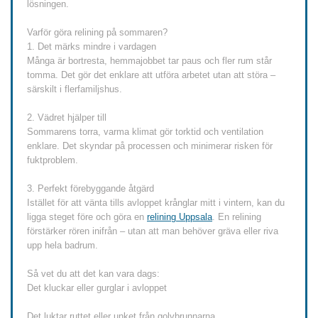
lösningen.
Varför göra relining på sommaren?
1. Det märks mindre i vardagen
Många är bortresta, hemmajobbet tar paus och fler rum står
tomma. Det gör det enklare att utföra arbetet utan att störa –
särskilt i flerfamiljshus.
2. Vädret hjälper till
Sommarens torra, varma klimat gör torktid och ventilation
enklare. Det skyndar på processen och minimerar risken för
fuktproblem.
3. Perfekt förebyggande åtgärd
Istället för att vänta tills avloppet krånglar mitt i vintern, kan du
ligga steget före och göra en
relining Uppsala
. En relining
förstärker rören inifrån – utan att man behöver gräva eller riva
upp hela badrum.
Så vet du att det kan vara dags:
Det kluckar eller gurglar i avloppet
Det luktar ruttet eller unket från golvbrunnarna