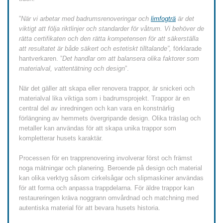
”
När vi arbetar med badrumsrenoveringar och
limfogträ
är det
viktigt att följa riktlinjer och standarder för våtrum. Vi behöver de
rätta certifikaten och den rätta kompetensen för att säkerställa
att resultatet är både säkert och estetiskt tilltalande”,
förklarade
hantverkaren. ”
Det handlar om att balansera olika faktorer som
materialval, vattentätning och design
”.
När det gäller att skapa eller renovera trappor, är snickeri och
materialval lika viktiga som i badrumsprojekt. Trappor är en
central del av inredningen och kan vara en konstnärlig
förlängning av hemmets övergripande design. Olika träslag och
metaller kan användas för att skapa unika trappor som
kompletterar husets karaktär.
Processen för en trapprenovering involverar först och främst
noga mätningar och planering. Beroende på design och material
kan olika verktyg såsom cirkelsågar och slipmaskiner användas
för att forma och anpassa trappdelarna. För äldre trappor kan
restaureringen kräva noggrann omvårdnad och matchning med
autentiska material för att bevara husets historia.