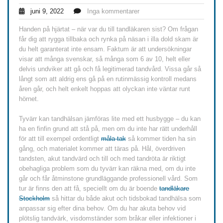
juni 9, 2022
Inga kommentarer
Handen på hjärtat – när var du till tandläkaren sist? Om frågan
får dig att rygga tillbaka och rynka på näsan i illa dold skam är
du helt garanterat inte ensam. Faktum är att undersökningar
visar att många svenskar, så många som 6 av 10, helt eller
delvis undviker att gå och få legitimerad tandvård. Vissa går så
långt som att aldrig ens gå på en rutinmässig kontroll medans
åren går, och helt enkelt hoppas att olyckan inte väntar runt
hörnet.
Tyvärr kan tandhälsan jämföras lite med ett husbygge – du kan
ha en finfin grund att stå på, men om du inte har rätt underhåll
för att till exempel ordentligt
måla tak
så kommer tiden ha sin
gång, och materialet kommer att täras på. Hål, överdriven
tandsten, akut tandvärd och till och med tandröta är riktigt
obehagliga problem som du tyvärr kan räkna med, om du inte
går och får åtminstone grundläggande professionell vård. Som
tur är finns den att få, speciellt om du är boende
tandläkare
Stockholm
så hittar du både akut och tidsbokad tandhälsa som
anpassar sig efter dina behov. Om du har akuta behov vid
plötslig tandvärk, visdomständer som bråkar eller infektioner i