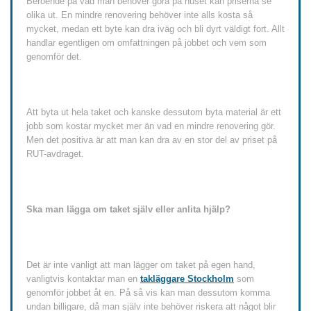
Beroende på vad man behöver göra på huset kan priserna se
olika ut. En mindre renovering behöver inte alls kosta så
mycket, medan ett byte kan dra iväg och bli dyrt väldigt fort. Allt
handlar egentligen om omfattningen på jobbet och vem som
genomför det.
Att byta ut hela taket och kanske dessutom byta material är ett
jobb som kostar mycket mer än vad en mindre renovering gör.
Men det positiva är att man kan dra av en stor del av priset på
RUT-avdraget.
Ska man lägga om taket själv eller anlita hjälp?
Det är inte vanligt att man lägger om taket på egen hand,
vanligtvis kontaktar man en
takläggare Stockholm
som
genomför jobbet åt en. På så vis kan man dessutom komma
undan billigare, då man själv inte behöver riskera att något blir