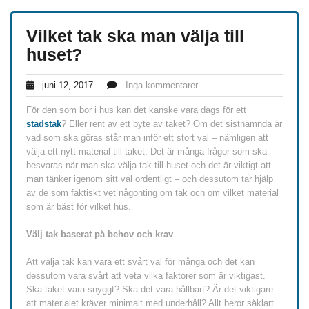
Vilket tak ska man välja till
huset?
juni 12, 2017
Inga kommentarer
För den som bor i hus kan det kanske vara dags för ett
stadstak
? Eller rent av ett byte av taket? Om det sistnämnda är
vad som ska göras står man inför ett stort val – nämligen att
välja ett nytt material till taket. Det är många frågor som ska
besvaras när man ska välja tak till huset och det är viktigt att
man tänker igenom sitt val ordentligt – och dessutom tar hjälp
av de som faktiskt vet någonting om tak och om vilket material
som är bäst för vilket hus.
Välj tak baserat på behov och krav
Att välja tak kan vara ett svårt val för många och det kan
dessutom vara svårt att veta vilka faktorer som är viktigast.
Ska taket vara snyggt? Ska det vara hållbart? Är det viktigare
att materialet kräver minimalt med underhåll? Allt beror såklart