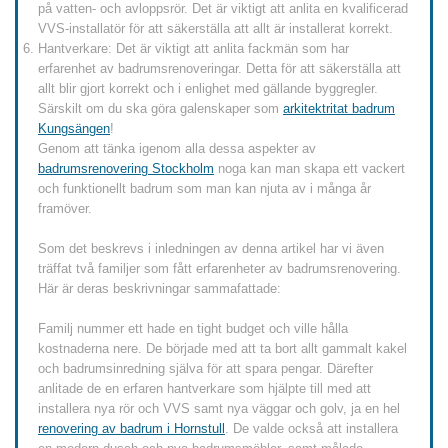
på vatten- och avloppsrör. Det är viktigt att anlita en kvalificerad
VVS-installatör för att säkerställa att allt är installerat korrekt.
Hantverkare: Det är viktigt att anlita fackmän som har
erfarenhet av badrumsrenoveringar. Detta för att säkerställa att
allt blir gjort korrekt och i enlighet med gällande byggregler.
Särskilt om du ska göra galenskaper som
arkitektritat badrum
Kungsängen
!
Genom att tänka igenom alla dessa aspekter av
badrumsrenovering Stockholm
noga kan man skapa ett vackert
och funktionellt badrum som man kan njuta av i många år
framöver.
Som det beskrevs i inledningen av denna artikel har vi även
träffat två familjer som fått erfarenheter av badrumsrenovering.
Här är deras beskrivningar sammafattade:
Familj nummer ett hade en tight budget och ville hålla
kostnaderna nere. De började med att ta bort allt gammalt kakel
och badrumsinredning själva för att spara pengar. Därefter
anlitade de en erfaren hantverkare som hjälpte till med att
installera nya rör och VVS samt nya väggar och golv, ja en hel
renovering av badrum i Hornstull
. De valde också att installera