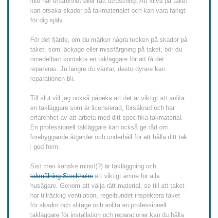
inte har erfarenhet eller rätt utrustning. Att kliva på taket
kan orsaka skador på takmaterialet och kan vara farligt
för dig själv.
För det fjärde, om du märker några tecken på skador på
taket, som läckage eller missfärgning på taket, bör du
omedelbart kontakta en takläggare för att få det
repareras. Ju längre du väntar, desto dyrare kan
reparationen bli.
Till slut vill jag också påpeka att det är viktigt att anlita
en takläggare som är licensierad, försäkrad och har
erfarenhet av att arbeta med ditt specifika takmaterial.
En professionell takläggare kan också ge råd om
förebyggande åtgärder och underhåll för att hålla ditt tak
i god form.
Sist men kanske minst(?) är takläggning och
takmålning Stockholm
ett viktigt ämne för alla
husägare. Genom att välja rätt material, se till att taket
har tillräcklig ventilation, regelbundet inspektera taket
för skador och slitage och anlita en professionell
takläggare för installation och reparationer kan du hålla