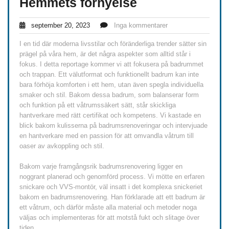
Hemmets förnyelse
september 20, 2023
Inga kommentarer
I en tid där moderna livsstilar och föränderliga trender sätter sin
prägel på våra hem, är det några aspekter som alltid står i
fokus. I detta reportage kommer vi att fokusera på badrummet
och trappan. Ett välutformat och funktionellt badrum kan inte
bara förhöja komforten i ett hem, utan även spegla individuella
smaker och stil. Bakom dessa badrum, som balanserar form
och funktion på ett våtrumssäkert sätt, står skickliga
hantverkare med rätt certifikat och kompetens. Vi kastade en
blick bakom kulisserna på badrumsrenoveringar och intervjuade
en hantverkare med en passion för att omvandla våtrum till
oaser av avkoppling och stil.
Bakom varje framgångsrik badrumsrenovering ligger en
noggrant planerad och genomförd process. Vi mötte en erfaren
snickare och VVS-montör, väl insatt i det komplexa snickeriet
bakom en badrumsrenovering. Han förklarade att ett badrum är
ett våtrum, och därför måste alla material och metoder noga
väljas och implementeras för att motstå fukt och slitage över
tiden.