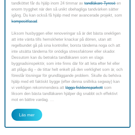
tandköttet får du hjälp inom 24 timmar av
tandläkare Tyresö
en
enorm trygghet när den så unikt obehagliga tandvärken sätter
igång. Du kan också få hjälp med mer avancerade projekt, som
kompositfasad
.
Liksom husbyggen eller renoveringar så är det bästa onekligen
att inte vänta tills hemskheter knackar på dörren, utan att
regelbundet gå på sina kontroller, borsta tänderna noga och att
inte utsätta tänderna för onödiga stressfaktorer eller skador.
Dessutom kan du betrakta tandläkaren som en slags
byggnadsinspektör, som inte finns där för att leta efter fel eller
att plåga dig – de tittar helt enkelt på den verklighet som är, och
föreslår lösningar för grundläggande problem. Skulle du behöva
hjälp med ett faktiskt bygge (efter denna snillrika segway) kan
vi verkligen rekommendera att
lägga fiskbensparkett
som
liksom den bästa tandläkaren hjälper dig snabbt och effektivt
mot en bättre vardag.
…
Läs mer