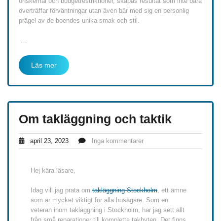
önskemål och budgetrestriktioner, skapas resultat som inte bara
överträffar förväntningar utan även bär med sig en personlig
prägel av de boendes unika smak och stil.
…
Läs mer
Om takläggning och taktik
april 23, 2023
Inga kommentarer
Hej kära läsare,
Idag vill jag prata om
takläggning Stockholm
, ett ämne
som är mycket viktigt för alla husägare. Som en
veteran inom takläggning i Stockholm, har jag sett allt
från små reparationer till kompletta takbyten. Det finns