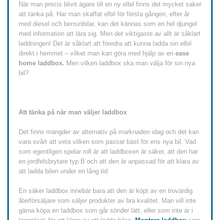
När man precis blivit ägare till en ny elbil finns det mycket saker
att tänka på. Har man skaffat elbil för första gången, efter år
med diesel och bensinbilar, kan det kännas som en hel djungel
med information att lära sig. Men det viktigaste av allt är såklart
laddningen! Det är såklart att föredra att kunna ladda sin elbil
direkt i hemmet – vilket man kan göra med hjälp av en
ease
home laddbox.
Men vilken laddbox ska man välja för sin nya
bil?
Att tänka på när man väljer laddbox
Det finns mängder av alternativ på marknaden idag och det kan
vara svårt att veta vilken som passar bäst för ens nya bil. Vad
som egentligen spelar roll är att laddboxen är säker, att den har
en jordfelsbrytare typ B och att den är anpassad för att klara av
att ladda bilen under en lång tid.
En säker laddbox innebär bara att den är köpt av en trovärdig
återförsäljare som säljer produkter av bra kvalitet. Man vill inte
gärna köpa en laddbox som går sönder lätt, eller som inte är i