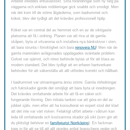
Arbetet inleddes entusiastiskt. Små förändringar som ny färg på
väggarna och enklare möbleringar gick snabbt och smidigt. Men
när det kom till de större åtgärderna, som badrummet och
köket, blev det tydligt att det krävdes professionell hjälp.
Köket var en central del av hemmet och en av de viktigaste
platserna att få i ordning. Planen var att riva ut de gamla
skåpen, byta ut vitvarorna och installera nya bänkskivor i sten,
att bara strunta i försiktighet och bara
renovera NU
! Men när de
gamla materialen avlägsnades uppdagades oväntade problem.
Golvet var ojämnt, och rören behövde bytas ut för att klara av
modern standard. Det blev tydligt att en erfaren hantverkare
behövdes för att säkerställa att allt utfördes korrekt och hållbart.
I badrummet var utmaningarna ännu större. Gamla rörledningar
och fuktskador gjorde det omöjligt att bara byta ut inredningen.
Det krävdes omfattande arbete för att få en säker och
fungerande lösning. Den initiala tanken var att göra en del av
jobbet själv, men efter att ha konsulterat en expert stod det klart
att det inte var värt risken. Felaktigt utfört arbete i våtrum kan
leda till omfattande och kostsamma skador på sikt (som gör att
du plötsligt behöver en
familjejurist Norrköping
). En fackman
togs in för att se till att allt gjordes enligt branschens regler och