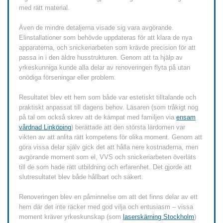
med rätt material.
Även de mindre detaljerna visade sig vara avgörande.
Elinstallationer som behövde uppdateras för att klara de nya
apparaterna, och snickeriarbeten som krävde precision för att
passa in i den äldre husstrukturen. Genom att ta hjälp av
yrkeskunniga kunde alla delar av renoveringen flyta på utan
onödiga förseningar eller problem.
Resultatet blev ett hem som både var estetiskt tilltalande och
praktiskt anpassat till dagens behov. Läsaren (som tråkigt nog
på tal om också skrev att de kämpat med familjen via
ensam
vårdnad Linköping
) berättade att den största lärdomen var
vikten av att anlita rätt kompetens för olika moment. Genom att
göra vissa delar själv gick det att hålla nere kostnaderna, men
avgörande moment som el, VVS och snickeriarbeten överläts
till de som hade rätt utbildning och erfarenhet. Det gjorde att
slutresultatet blev både hållbart och säkert.
Renoveringen blev en påminnelse om att det finns delar av ett
hem där det inte räcker med god vilja och entusiasm – vissa
moment kräver yrkeskunskap (som
laserskärning Stockholm
)