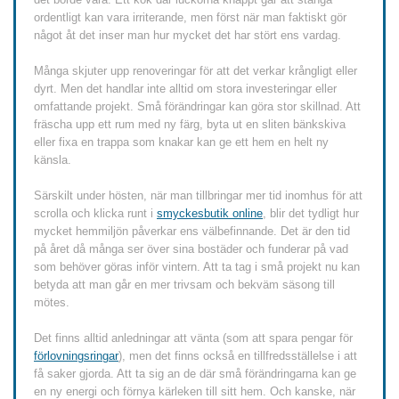
ordentligt kan vara irriterande, men först när man faktiskt gör
något åt det inser man hur mycket det har stört ens vardag.
Många skjuter upp renoveringar för att det verkar krångligt eller
dyrt. Men det handlar inte alltid om stora investeringar eller
omfattande projekt. Små förändringar kan göra stor skillnad. Att
fräscha upp ett rum med ny färg, byta ut en sliten bänkskiva
eller fixa en trappa som knakar kan ge ett hem en helt ny
känsla.
Särskilt under hösten, när man tillbringar mer tid inomhus för att
scrolla och klicka runt i
smyckesbutik online
, blir det tydligt hur
mycket hemmiljön påverkar ens välbefinnande. Det är den tid
på året då många ser över sina bostäder och funderar på vad
som behöver göras inför vintern. Att ta tag i små projekt nu kan
betyda att man går en mer trivsam och bekväm säsong till
mötes.
Det finns alltid anledningar att vänta (som att spara pengar för
förlovningsringar
), men det finns också en tillfredsställelse i att
få saker gjorda. Att ta sig an de där små förändringarna kan ge
en ny energi och förnya kärleken till sitt hem. Och kanske, när