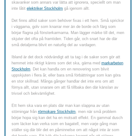
skavanker som annars var lätta att ignorera, speciellt om man
inte låtit
elektriker Stockholm
gå igenom allt.
Det finns alltid saker som behöver fixas i ett hem. Små sprickor
i väggarna, golv som knarrar mer än de borde och färg som
börjar flagna på fönsterkarmarna. Man lägger märke till det, men
skjuter det ofta på framtiden. Tiden går, och snart har de där
små detaljerna blivit en naturlig del av vardagen.
Ibland är det dock nödvändigt att ta tag i de saker som gör att
hemmet inte riktigt känns som det ska, gärna med
markarbeten
Stockholm
. Det kan handla om en renovering som blivit
uppskjuten i flera år, eller bara små förbättringar som kan göra
en stor skillnad. Många gånger handlar det inte ens om att
förnya allt, utan snarare om att få tillbaka den där känslan av
trivsel och bekvämlighet.
Ett hem ska vara en plats där man kan slappna av utan
störningar från
rörmokare Stockholm
, men när små problem
börjar hopa sig kan det ha en motsatt effekt. En gammal dusch
som läcker kan verka som en bagatell, men varje gång man
ställer sig där blir det en påminnelse om att något inte är som
det borde vara. Ett kök där luckorna knappt går att stänga