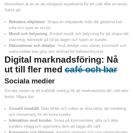
Atmosfären är en av de viktigaste aspekterna för ett café eller en bistro.
Satsa på:
Bekväma sittplatser
: Skapa en inbjudande miljö där gästerna kan
sitta och njuta av sin tid.
Musik och belysning
: Använd musik och belysning för att skapa rätt
stämning, beroende på tid på dagen och typen av kunder.
Dekorationer och detaljer
: Små detaljer som växter, konstverk och
unika möbler kan göra stor skillnad för helhetsintrycket.
Digital marknadsföring: Nå
ut till fler med
café och bar
Sociala medier
Sociala medier är ett kraftfullt verktyg för att marknadsföra ditt café eller
bistro. Några tips:
Visuellt innehåll
: Dela bilder och videor av dina rätter, din inredning
och evenemang för att locka kunder.
Interaktion med kunder
: Svara på kommentarer, gilla och dela
kunders inlägg och uppmuntra dem att tagga ditt café.
Kampanjer och tävlingar
: Anordna tävlingar och specialerbjudanden