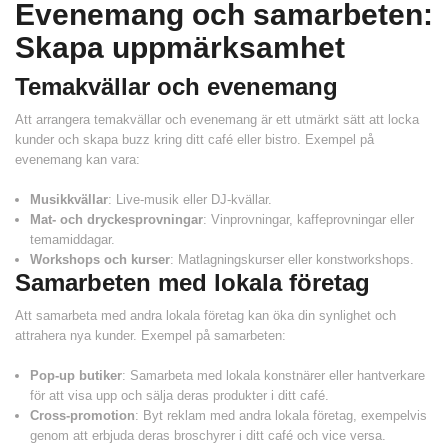
Evenemang och samarbeten:
Skapa uppmärksamhet
Temakvällar och evenemang
Att arrangera temakvällar och evenemang är ett utmärkt sätt att locka
kunder och skapa buzz kring ditt café eller bistro. Exempel på
evenemang kan vara:
Musikkvällar
: Live-musik eller DJ-kvällar.
Mat- och dryckesprovningar
: Vinprovningar, kaffeprovningar eller
temamiddagar.
Workshops och kurser
: Matlagningskurser eller konstworkshops.
Samarbeten med lokala företag
Att samarbeta med andra lokala företag kan öka din synlighet och
attrahera nya kunder. Exempel på samarbeten:
Pop-up butiker
: Samarbeta med lokala konstnärer eller hantverkare
för att visa upp och sälja deras produkter i ditt café.
Cross-promotion
: Byt reklam med andra lokala företag, exempelvis
genom att erbjuda deras broschyrer i ditt café och vice versa.