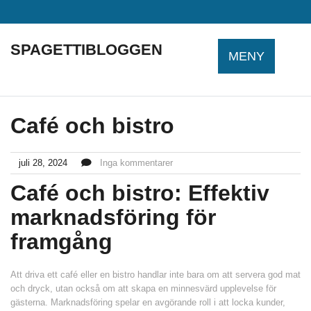
Hoppa
till
innehåll
SPAGETTIBLOGGEN
MENY
Café och bistro
juli 28, 2024
Inga kommentarer
Café och bistro: Effektiv
marknadsföring för
framgång
Att driva ett café eller en bistro handlar inte bara om att servera god mat
och dryck, utan också om att skapa en minnesvärd upplevelse för
gästerna. Marknadsföring spelar en avgörande roll i att locka kunder,