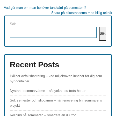
Inläggsnavigering
Vad gör man om man behöver tandvård på semestern?
Spara på elkostnaderna med billig teknik
Sök
Sök
Recent Posts
Hållbar avfallshantering – vad miljökraven innebär för dig som
hyr container
Nystart i sommarvärme – så lyckas du trots hettan
Sol, semester och slipdamm – när renovering blir sommarens
projekt
Relining på sommaren – smartare än du tror