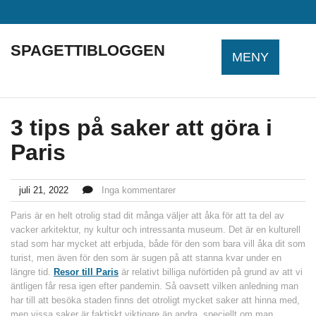
Hoppa
till
innehåll
SPAGETTIBLOGGEN
MENY
3 tips på saker att göra i
Paris
juli 21, 2022
Inga kommentarer
Paris är en helt otrolig stad dit många väljer att åka för att ta del av
vacker arkitektur, ny kultur och intressanta museum. Det är en kulturell
stad som har mycket att erbjuda, både för den som bara vill åka dit som
turist, men även för den som är sugen på att stanna kvar under en
längre tid.
Resor till Paris
är relativt billiga nuförtiden på grund av att vi
äntligen får resa igen efter pandemin. Så oavsett vilken anledning man
har till att besöka staden finns det otroligt mycket saker att hinna med,
men vissa saker är faktiskt viktigare än andra, speciellt om man