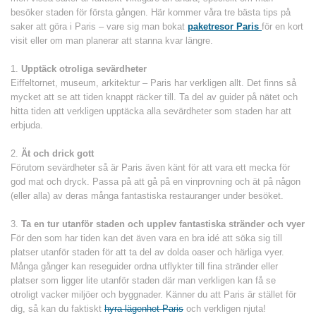
besöker staden för första gången. Här kommer våra tre bästa tips på
saker att göra i Paris – vare sig man bokat
paketresor Paris
för en kort
visit eller om man planerar att stanna kvar längre.
Upptäck otroliga sevärdheter
Eiffeltornet, museum, arkitektur – Paris har verkligen allt. Det finns så
mycket att se att tiden knappt räcker till. Ta del av guider på nätet och
hitta tiden att verkligen upptäcka alla sevärdheter som staden har att
erbjuda.
Ät och drick gott
Förutom sevärdheter så är Paris även känt för att vara ett mecka för
god mat och dryck. Passa på att gå på en vinprovning och ät på någon
(eller alla) av deras många fantastiska restauranger under besöket.
Ta en tur utanför staden och upplev fantastiska stränder och vyer
För den som har tiden kan det även vara en bra idé att söka sig till
platser utanför staden för att ta del av dolda oaser och härliga vyer.
Många gånger kan reseguider ordna utflykter till fina stränder eller
platser som ligger lite utanför staden där man verkligen kan få se
otroligt vacker miljöer och byggnader. Känner du att Paris är stället för
dig, så kan du faktiskt
hyra lägenhet Paris
och verkligen njuta!