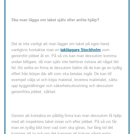
Ska man lägga om taket själv eller anlita hjälp?
Det är inte vanligt att man lägger om taket på egen hand,
vanligtvis kontaktar man en
takläggare Stockholm
som
genomför jobbet åt en. På så vis kan man dessutom komma
undan billigare, då man själv inte behöver riskera att något blir
fel. Att anlita en firma är dessutom bättre då de kan ge en tydlig
offert från början där allt som ska betalas ingår. De kan till
exempel välja ut och köpa material, leverera materialet, sätta
upp byggställningar och säkerhetsutrustning och dessutom
genomföra jobbet, såklart.
Genom att kontakta en pålitlig firma kan man dessutom få hjälp
med att inspektera taket innan och efter jobbet. På så vis får
man en tydlig bild över vad som ska göras, hur lång tid det
kommer att ta och om det kommer att krävas något extra