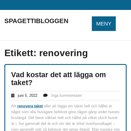
Hoppa
till
innehåll
SPAGETTIBLOGGEN
MENY
Etikett:
renovering
Vad kostar det att lägga om
taket?
juni 5, 2022
Inga kommentarer
Att
renovera taket
eller att lägga om taket helt och hållet är
något som alla husägare behöver göra någon gång under husets
livslängd. Det beror såklart helt och hållet på vilket skick huset
är i, hur gammalt det är och om det är slitet överhuvudtaget –
men generellt sett så behöver det göras ibland. Man kanske inte